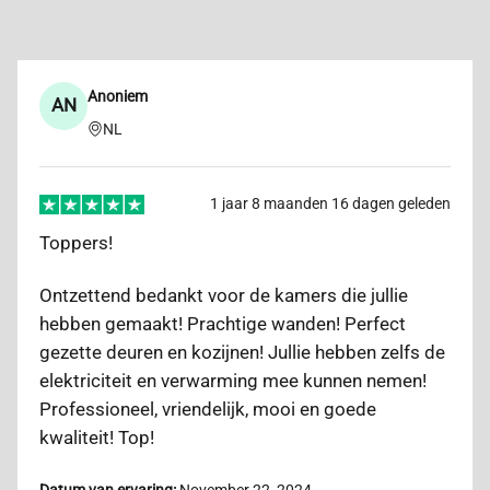
Erwin van Werkhoven
EV
NL
1 jaar 9 maanden 13 dagen geleden
Uitstekend werk afgeleverd
KDT Beheer kon op korte termijn het stucen van
onze plafonds regelen. Keurig professioneel werk
afgeleverd en zeer sympathieke mensen.
Reageren snel, laten alles netjes achter en komen
hun afspraken na. Wij vinden KDT Beheer een
echte aanrader!